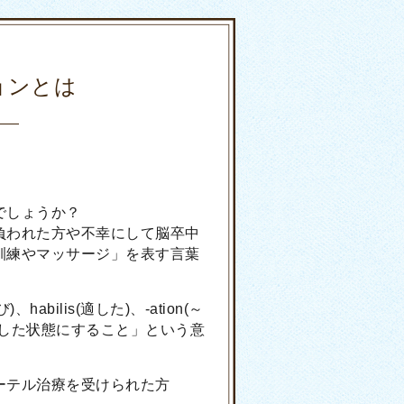
ョンとは
でしょうか？
負われた方や不幸にして脳卒中
訓練やマッサージ」を表す言葉
、habilis(適した)、-ation(～
適した状態にすること」という意
ーテル治療を受けられた方