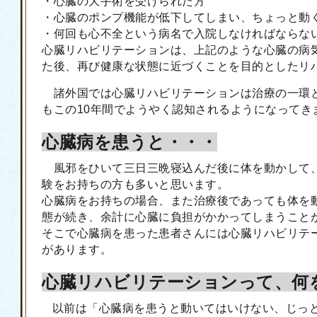
・心臓の大手術を受けられた方
・心臓のポンプ機能が低下してしまい、ちょっと動
・何回も心不全という病名で入院しなければならな
心臓リハビリテーションは、上記のような心臓の病
た後、再び健康な状態に近づくことを目的としたリ
諸外国では心臓リハビリテーションは治療の一環
もこの10年間でようやく認知されるようになってき
心臓病を患うと・・・
風邪をひいて三日三晩寝込んだ後に体を動かして
験をお持ちの方も多いと思います。
心臓病をお持ちの場合、また治療後であっても体を
態が続き、余計に心臓に負担がかかってしまうこと
そこで心臓病を患った患者さんには心臓リハビリテ
があります。
心臓リハビリテーションって、何
以前は「心臓病を患うと動いてはいけない、じっ